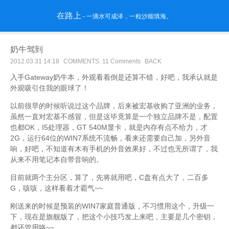
在路上
- 一滴水可成泽，一粒沙能填海。
奶牛驾到
2012.03.31 14:18
COMMENTS: 11 Comments
BACK
入手Gateway奶牛本，外观看着倒是还算不错，好吧，我承认就是
外观吸引住我的眼球了！
以前很早的时候听说过这个品牌，后来被宏基收购了亚洲的业务，
虽然一直对宏基不感冒，但是这毕竟算是一个独立品牌不是，配置
也都OK，I5处理器，GT 540M显卡，就是内存有点不给力，才
2G，运行64位的WIN7系统不流畅，看来还需要自己加，另外音
响，好吧，不知道有木有手机的外音效果好，不过也无所谓了，我
从来不用笔记本自带音响的。
目前就两个主分区，算了，先将就用吧，C盘有点大了，二百多
G，咳咳，这样看着才霸气~~
刚送来的时候是预装的WIN7家庭普通版，不习惯用这个，升级一
下，现在是旗舰版了，把这个小技巧发上来吧，主要是几个密钥，
都还管用咯~~