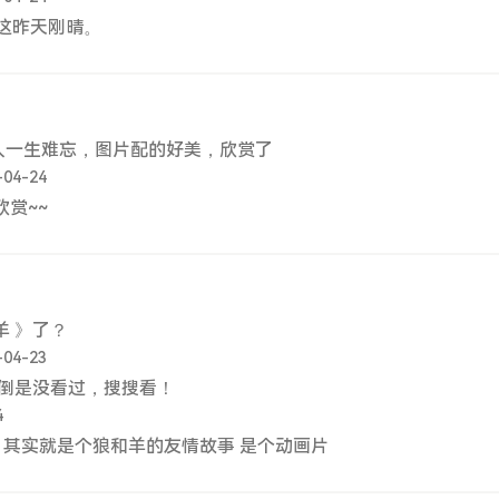
这昨天刚晴。
人一生难忘，图片配的好美，欣赏了
-04-24
欣赏~~
羊 》了？
-04-23
倒是没看过，搜搜看！
4
 其实就是个狼和羊的友情故事 是个动画片