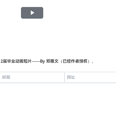
P
l
a
y
12届毕业动画短片——By 郑雅文（已经作者授权）。
V
i
d
e
o