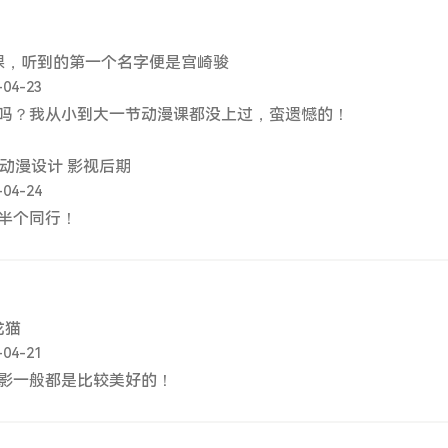
课，听到的第一个名字便是宫崎骏
-04-23
吗？我从小到大一节动漫课都没上过，蛮遗憾的！
动漫设计 影视后期
-04-24
半个同行！
龙猫
-04-21
影一般都是比较美好的！