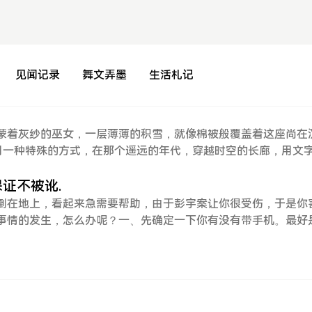
见闻记录
舞文弄墨
生活札记
蒙着灰纱的巫女，一层薄薄的积雪，就像棉被般覆盖着这座尚在
，用一种特殊的方式，在那个遥远的年代，穿越时空的长廊，用文
世界的人都过了这么一个特殊的愚人节，不过还真有那么一小撮
哭笑不得的蠢事。其中就有一位阿姨，还真就信了这荒唐事，她事
保证不被讹.
拿着房产证到中介抵押了一百多万元，然后还向朋友借了不少钱
倒在地上，看起来急需要帮助，由于彭宇案让你很受伤，于是你
的身外之物，事后被她老公知道了，她老公快气疯了，质问她这
事情的发生，怎么办呢？一、先确定一下你有没有带手机。最好
界末日”即将来临，自己想做些有意义的事，将所有的钱都捐给失学
机耐摔，当然耐不耐摔和你接下来救人是完全没有关系的。该手机
素和分辨率要灰常灰常的高才行，因为预防法官说你PS照片，尽
PS照片，但是法官会问你“你有什么证据证明你的照片不是PS的
确定你的摄像功能优不优良，因为接下来救人的视频要保持高度
的细节才行。因为如果不清晰的话，法官完全可以说你的视频是