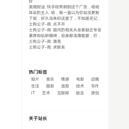
好
你没
紫微财运: 快手经常刷到这个广告，哈哈
耳朵的主人: 哈，我一直以为你站没更新
了呢，好久没来你这里了，不知道还记得
我不...
土狗公子-雨: 点不开
土狗公子-雨: 国内的相关从业者缺乏专业
素养和钻研精神，自身都浅薄粗鄙，价值
观取...
土狗公子-雨: 漂亮
土狗公子-雨: 求联系
热门标签
短片
音乐
情感
电影
动画
生活
摄影
混剪
技术
写作
IT
艺术
互联网
励志
原创
关于站长