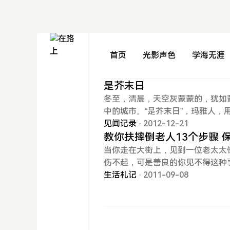
首页
光影声色
学海无涯
是芥末日
冬至，清晨，天空灰蒙蒙的，犹如
中的城市。“是芥末日”，玛雅人
现代人开了个无伤大雅的玩笑。全
见闻记录
· 2012-12-21
坚信“末日说”，甚至还办了让人
教你扶摔倒老人13个步骤 
有通知自己的老公和孩子，就偷偷
当你走在大街上，见到一位老太太
后她非常大方地捐掉了这些金灿灿
伤不起，可是善良的你见不得这种
的去处，阿姨就说了，“2012世
NOKIA的，因为据说该品牌的手
生活札记
· 2011-09-08
童，让孩子们快活几天。”
照相和录像功能，并且该手机的像
界人民都很清楚你没有足够的时间去
所以第一条最重要的是像素。二、
晰，并且可以捕捉到任何一个救人