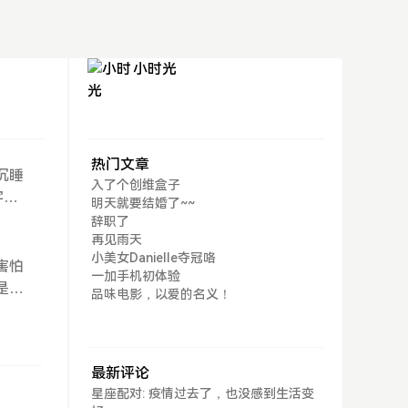
小时光
热门文章
沉睡
入了个创维盒子
字和
明天就要结婚了~~
人，
辞职了
先没
再见雨天
小美女Danielle夺冠咯
，而
害怕
一加手机初体验
些钱
是
品味电影，以爱的名义！
儿
要有
管世
？”
最新评论
的清
星座配对: 疫情过去了，也没感到生活变
经过