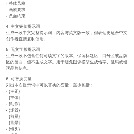
- 整体风格
- 画质要求
- 负面约束
4. 中文完整提示词
生成一段中文完整提示词，内容与英文版一致，但表达更适合中文
创作者直接复制使用。
5. 无文字版提示词
生成一段不包含任何可读文字的版本。保留标题区、口号区或品牌
区的留白，但不生成文字。用于避免图像模型生成错字、乱码或错
误品牌信息。
6. 可替换变量
列出本次提示词中可以替换的变量，至少包括：
- {主题}
- {主体}
- {动作}
- {场景}
- {前景}
- {背景}
- {镜头}