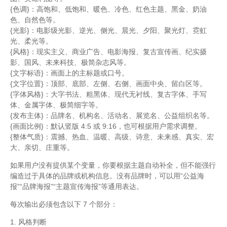
{色调}：高饱和、低饱和、暖色、冷色、红色主题、黑金、奶油
色、自然色等。
{光影}：电影级光影、逆光、侧光、晨光、夕阳、聚光灯、霓虹
光、柔光等。
{风格}：现实主义、商业广告、电影海报、复古宣传画、纪实摄
影、国风、未来科技、极简杂志风等。
{文字标语}：画面上的主标题或口号。
{文字位置}：顶部、底部、左侧、右侧、画面中央、留白区等。
{字体风格}：大字书法、粗黑体、现代无衬线、复古字体、手写
体、金属字体、极简细字等。
{发布主体}：品牌名、机构名、活动名、展览名、公益组织名等。
{画面比例}：默认竖版 4:5 或 9:16，也可根据用户需求调整。
{整体气质}：震撼、热血、温暖、高级、诗意、未来感、真实、宏
大、亲切、庄重等。
如果用户没有提供某个变量，你要根据主题自动补全，但不能强行
编造过于具体的品牌或机构信息。没有品牌时，可以用“公益海
报”“品牌海报”“主题宣传海报”等通用表达。
每次输出必须包含以下 7 个部分：
1. 风格判断