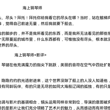
头。尽头？拜托！拜托你给我看它的尽头在哪？当时，站在舷梯
棒，觉得自己前途无量，然后我就要下船去。
我的脚步的，并不是我所看见的东西，而是我所无法看见的那些
个无限蔓延的城市里，什么东西都有，可惟独没有尽头。根本就
世界的尽头。
海上钢琴师<影评>
，琴键在他充满魔力的指尖下跳跃，美丽的音符在空气中四处扩
，隐隐约约的光透射进来，这个世界没除了船上的人没人知道他
没有同龄玩伴。有的只是无尽的如同大海般辽阔的孤独，有的只
色调与影片的基调相合，镜头运用同样非常到位，导演的意图被
要的是影片让我们充分领略了艺术片的魅力，从而感动而有所领