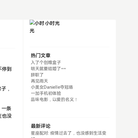
小时光
热门文章
入了个创维盒子
不停到
明天就要结婚了~~
辞职了
再见雨天
小美女Danielle夺冠咯
房子，
一加手机初体验
品味电影，以爱的名义！
，一条
在也没
最新评论
星座配对: 疫情过去了，也没感到生活变