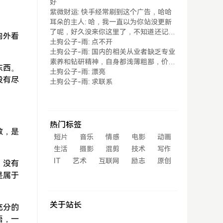
好
紫微财运: 快手经常刷到这个广告，哈哈
耳朵的主人: 哈，我一直以为你站没更新
了呢，好久没来你这里了，不知道还记得
向外看
我不...
土狗公子-雨: 点不开
土狗公子-雨: 国内的相关从业者缺乏专业
素养和钻研精神，自身都浅薄粗鄙，价值
东西。
观取...
土狗公子-雨: 漂亮
没有尽
土狗公子-雨: 求联系
热门标签
散，是
短片
音乐
情感
电影
动画
生活
摄影
混剪
技术
写作
IT
艺术
互联网
励志
原创
，没有
是属于
关于站长
充分的
悟，一