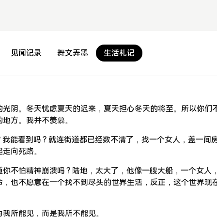
见闻记录
舞文弄墨
生活札记
的光阴。冬天忧虑夏天的迟来，夏天担心冬天的将至。所以你们
的地方。我并不羡慕。
 我能看到吗 ? 就连街道都已经数不清了，找一个女人，盖一间
起走向死路。
你不怕精神崩溃吗 ? 陆地，太大了，他像一艘大船，一个女人
命，也不愿意在一个找不到尽头的世界生活，反正，这个世界现
为我所能见，而是我所不能见。