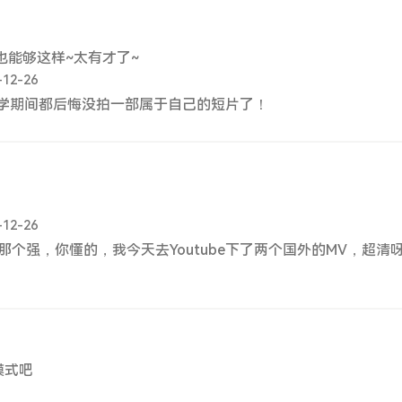
也能够这样~太有才了~
-12-26
学期间都后悔没拍一部属于自己的短片了！
-12-26
那个强，你懂的，我今天去Youtube下了两个国外的MV，超清
模式吧