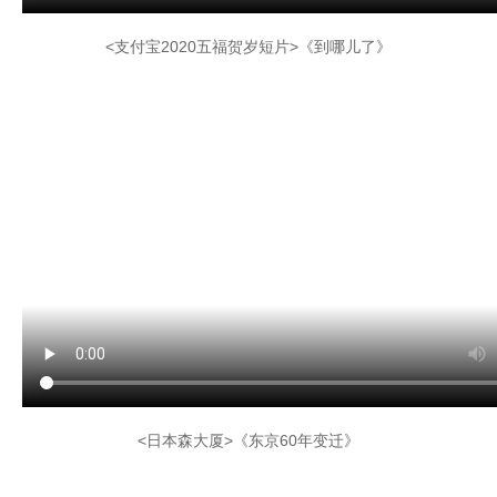
<支付宝2020五福贺岁短片>《到哪儿了》
<日本森大厦>《东京60年变迁》