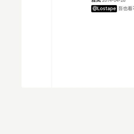
雅岚
2014-04-26
@Lostape
吾也看