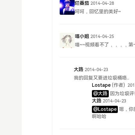
烂番茄
2014-04-28
呵呵，回忆里的美好~
喵小姐
2014-04-25
喵~~视频看不了，，，，第
大路
2014-04-23
我的回复又要进垃圾桶咯..
Lostape
(作者)
201
@大路
因为垃圾评
大路
2014-04-23
@Lostape
嗯，你
啊哈哈