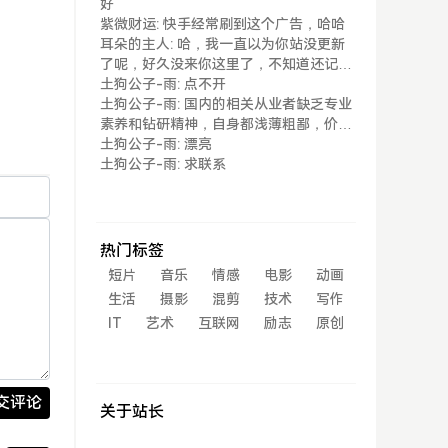
好
紫微财运: 快手经常刷到这个广告，哈哈
耳朵的主人: 哈，我一直以为你站没更新
了呢，好久没来你这里了，不知道还记得
我不...
土狗公子-雨: 点不开
土狗公子-雨: 国内的相关从业者缺乏专业
素养和钻研精神，自身都浅薄粗鄙，价值
观取...
土狗公子-雨: 漂亮
土狗公子-雨: 求联系
热门标签
短片
音乐
情感
电影
动画
生活
摄影
混剪
技术
写作
IT
艺术
互联网
励志
原创
交评论
关于站长