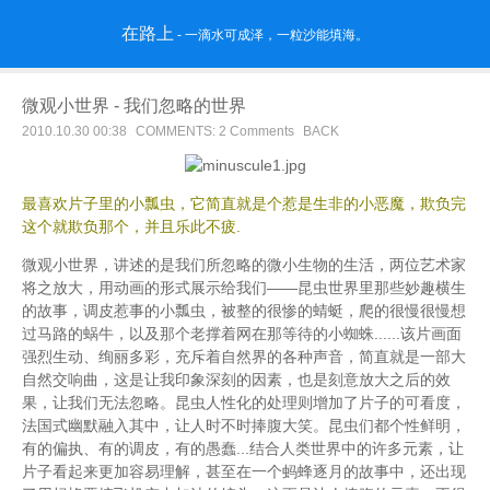
在路上
- 一滴水可成泽，一粒沙能填海。
微观小世界 - 我们忽略的世界
2010.10.30 00:38
COMMENTS: 2 Comments
BACK
最喜欢片子里的小瓢虫，它简直就是个惹是生非的小恶魔，欺负完
这个就欺负那个，并且乐此不疲.
微观小世界，讲述的是我们所忽略的微小生物的生活，两位艺术家
将之放大，用动画的形式展示给我们——昆虫世界里那些妙趣横生
的故事，调皮惹事的小瓢虫，被整的很惨的蜻蜓，爬的很慢很慢想
过马路的蜗牛，以及那个老撑着网在那等待的小蜘蛛......
该片画面
强烈生动、绚丽多彩，充斥着自然界的各种声音，简直就是一部大
自然交响曲，这是让我印象深刻的因素，也是刻意放大之后的效
果，让我们无法忽略。昆虫人性化的处理则增加了片子的可看度，
法国式幽默融入其中，让人时不时捧腹大笑。昆虫们都个性鲜明，
有的偏执、有的调皮，有的愚蠢...结合人类世界中的许多元素，让
片子看起来更加容易理解，甚至在一个蚂蜂逐月的故事中，还出现