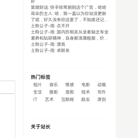
好
紫微财运: 快手经常刷到这个广告，哈哈
耳朵的主人: 哈，我一直以为你站没更新
了呢，好久没来你这里了，不知道还记得
我不...
土狗公子-雨: 点不开
土狗公子-雨: 国内的相关从业者缺乏专业
素养和钻研精神，自身都浅薄粗鄙，价值
观取...
土狗公子-雨: 漂亮
土狗公子-雨: 求联系
热门标签
短片
音乐
情感
电影
动画
生活
摄影
混剪
技术
写作
IT
艺术
互联网
励志
原创
关于站长