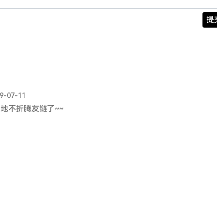
o
提
9-07-11
地不折腾友链了~~