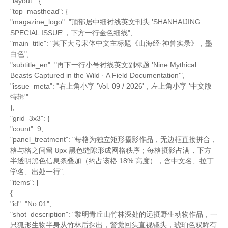
"layout": {
"top_masthead": {
"magazine_logo": "顶部居中细衬线英文刊头 'SHANHAIJING
SPECIAL ISSUE'，下方一行金色细线",
"main_title": "其下大号宋体中文主标题《山海经·神兽实录》，墨
白色",
"subtitle_en": "再下一行小号衬线英文副标题 'Nine Mythical
Beasts Captured in the Wild · A Field Documentation'",
"issue_meta": "右上角小字 'Vol. 09 / 2026'，左上角小字 '中文版
特辑'"
},
"grid_3x3": {
"count": 9,
"panel_treatment": "每格为独立矩形摄影作品，无边框直接拼合，
格与格之间留 8px 黑色缝隙形成网格秩序；每格摄影占满，下方
半透明黑色信息条叠加（约占该格 18% 高度），含中文名、拉丁
学名、出处一行",
"items": [
{
"id": "No.01",
"shot_description": "黎明青丘山竹林深处的远摄野生动物作品，一
只狐形生物半身从竹林后探出，警觉回头直视镜头，琥珀色双眸有