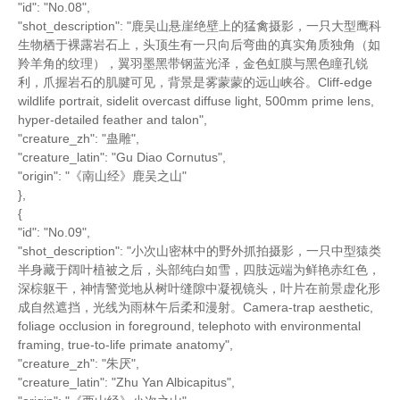
"id": "No.08",
"shot_description": "鹿吴山悬崖绝壁上的猛禽摄影，一只大型鹰科
生物栖于裸露岩石上，头顶生有一只向后弯曲的真实角质独角（如
羚羊角的纹理），翼羽墨黑带钢蓝光泽，金色虹膜与黑色瞳孔锐
利，爪握岩石的肌腱可见，背景是雾蒙蒙的远山峡谷。Cliff-edge
wildlife portrait, sidelit overcast diffuse light, 500mm prime lens,
hyper-detailed feather and talon",
"creature_zh": "蛊雕",
"creature_latin": "Gu Diao Cornutus",
"origin": "《南山经》鹿吴之山"
},
{
"id": "No.09",
"shot_description": "小次山密林中的野外抓拍摄影，一只中型猿类
半身藏于阔叶植被之后，头部纯白如雪，四肢远端为鲜艳赤红色，
深棕躯干，神情警觉地从树叶缝隙中凝视镜头，叶片在前景虚化形
成自然遮挡，光线为雨林午后柔和漫射。Camera-trap aesthetic,
foliage occlusion in foreground, telephoto with environmental
framing, true-to-life primate anatomy",
"creature_zh": "朱厌",
"creature_latin": "Zhu Yan Albicapitus",