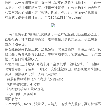
插画：以一只细节丰富、近乎照片写实的动物为视觉中心，并配合
示意图、标注和简洁文字。使用干净背景，在分层构图中融合照片
写实与强烈的图形元素（形状、图标、色块）。画面要信息密集、
有质感，像专业设计出品。 ” “2304x1536” “medium”
himg “地铁车厢内抓拍纪实摄影，一位年轻亚洲女性坐在座位上，
直视镜头，神情自然带微笑，略带被拍到的真实反应。长直黑发，
自然清透妆容。
穿着红色紧身长袖上衣、黑色短裙、黑色过膝袜、白色运动鞋。双
腿交叠，腿部线条修长自然。手中拿着手机，包放在腿上，姿态放
松，符合日常通勤状态。
环境为现代上海地铁9号线车厢：金属扶手、塑料座椅、车门边缘
黑黄警示条，冷色调LED灯光，真实通勤氛围。摄影风格为街拍纪
实风，偷拍视角，第一人称低调拍摄：
· 前景有模糊遮挡（路人肩膀或头部虚化）
· 构图略微随意、不对称
· 轻微运动模糊 + 景深虚化
· 非摆拍感，真实瞬间
画面参数：
35mm镜头，f/2.8，浅景深，自然光 + 地铁冷光混合，高对比但不