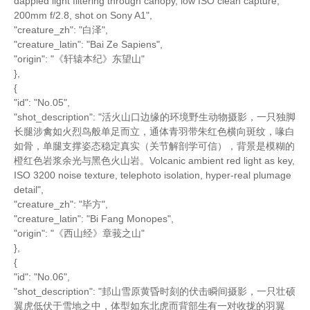
dappled light filtering through canopy, low ISO clean capture,
200mm f/2.8, shot on Sony A1",
"creature_zh": "白泽",
"creature_latin": "Bai Ze Sapiens",
"origin": "《轩辕本纪》东望山"
},
{
"id": "No.05",
"shot_description": "活火山口边缘的环境野生动物摄影，一只独脚
长腿涉禽如火烈鸟般单足而立，通体青羽带朱红色横向斑纹，喙白
如骨，单腿支撑姿态稳定真实（关节解剖学可信），背景是模糊的
橙红色岩浆余光与黑色火山岩。Volcanic ambient red light as key,
ISO 3200 noise texture, telephoto isolation, hyper-real plumage
detail",
"creature_zh": "毕方",
"creature_latin": "Bi Fang Monopes",
"origin": "《西山经》章莪之山"
},
{
"id": "No.06",
"shot_description": "邽山雪原黄昏时刻的伏击瞬间摄影，一只壮硕
翼虎低伏于雪地之中，体型如东北虎而背部生有一对收拢的羽翼