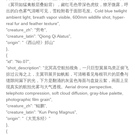
（翼羽如猛禽般层叠贴背），赭红毛色带深色虎纹，獠牙微露，呼
出的白色雾气清晰可见，雪粒附着于面部毛发。Cold blue twilight
ambient light, breath vapor visible, 600mm wildlife shot, hyper-
real fur and feather texture",
"creature_zh": "穷奇",
"creature_latin": "Qiong Qi Alatus",
"origin": "《西山经》邽山"
},
{
"id": "No.07",
"shot_description": "北冥高空航拍视角，一只巨型翼展鸟类正俯飞
掠过云海之上，主翼羽展开如帆船，可清晰看见每根羽片的层叠与
缝隙间漏下的光，下方是翻涌的灰蓝色海面与盘旋云絮，画面上呈
现真实的航拍光雾与大气透视。Aerial drone perspective,
telephoto compression, soft cloud diffusion, gray-blue palette,
photographic film grain",
"creature_zh": "鲲鹏",
"creature_latin": "Kun Peng Magnus",
"origin": "《大荒东经》"
},
{