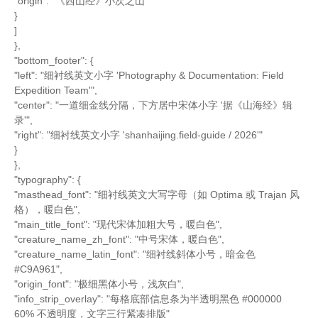
"origin": "《西山经》小次之山"
}
]
},
"bottom_footer": {
"left": "细衬线英文小字 'Photography & Documentation: Field
Expedition Team'",
"center": "一道细金线分隔，下方居中宋体小字 '据《山海经》辑
录'",
"right": "细衬线英文小字 'shanhaijing.field-guide / 2026'"
}
},
"typography": {
"masthead_font": "细衬线英文大写字母（如 Optima 或 Trajan 风
格），暖白色",
"main_title_font": "现代宋体加粗大号，暖白色",
"creature_name_zh_font": "中号宋体，暖白色",
"creature_name_latin_font": "细衬线斜体小号，暗金色
#C9A961",
"origin_font": "极细黑体小号，浅灰白",
"info_strip_overlay": "每格底部信息条为半透明黑色 #000000
60% 不透明度，文字三行紧凑排版"