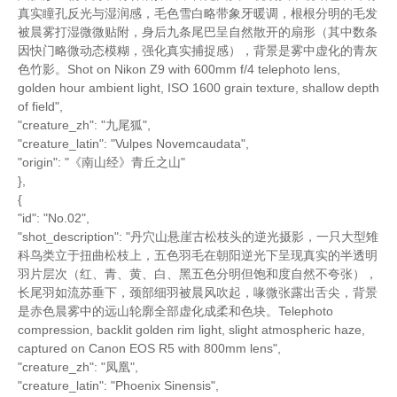
真实瞳孔反光与湿润感，毛色雪白略带象牙暖调，根根分明的毛发
被晨雾打湿微微贴附，身后九条尾巴呈自然散开的扇形（其中数条
因快门略微动态模糊，强化真实捕捉感），背景是雾中虚化的青灰
色竹影。Shot on Nikon Z9 with 600mm f/4 telephoto lens,
golden hour ambient light, ISO 1600 grain texture, shallow depth
of field",
"creature_zh": "九尾狐",
"creature_latin": "Vulpes Novemcaudata",
"origin": "《南山经》青丘之山"
},
{
"id": "No.02",
"shot_description": "丹穴山悬崖古松枝头的逆光摄影，一只大型雉
科鸟类立于扭曲松枝上，五色羽毛在朝阳逆光下呈现真实的半透明
羽片层次（红、青、黄、白、黑五色分明但饱和度自然不夸张），
长尾羽如流苏垂下，颈部细羽被晨风吹起，喙微张露出舌尖，背景
是赤色晨雾中的远山轮廓全部虚化成柔和色块。Telephoto
compression, backlit golden rim light, slight atmospheric haze,
captured on Canon EOS R5 with 800mm lens",
"creature_zh": "凤凰",
"creature_latin": "Phoenix Sinensis",