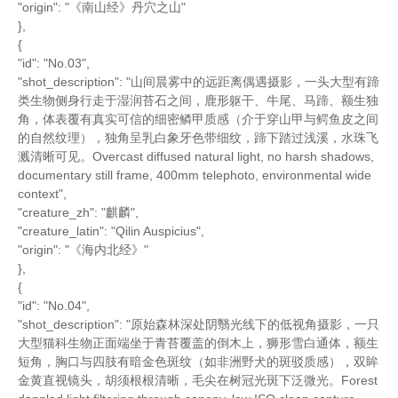
"origin": "《南山经》丹穴之山"
},
{
"id": "No.03",
"shot_description": "山间晨雾中的远距离偶遇摄影，一头大型有蹄
类生物侧身行走于湿润苔石之间，鹿形躯干、牛尾、马蹄、额生独
角，体表覆有真实可信的细密鳞甲质感（介于穿山甲与鳄鱼皮之间
的自然纹理），独角呈乳白象牙色带细纹，蹄下踏过浅溪，水珠飞
溅清晰可见。Overcast diffused natural light, no harsh shadows,
documentary still frame, 400mm telephoto, environmental wide
context",
"creature_zh": "麒麟",
"creature_latin": "Qilin Auspicius",
"origin": "《海内北经》"
},
{
"id": "No.04",
"shot_description": "原始森林深处阴翳光线下的低视角摄影，一只
大型猫科生物正面端坐于青苔覆盖的倒木上，狮形雪白通体，额生
短角，胸口与四肢有暗金色斑纹（如非洲野犬的斑驳质感），双眸
金黄直视镜头，胡须根根清晰，毛尖在树冠光斑下泛微光。Forest