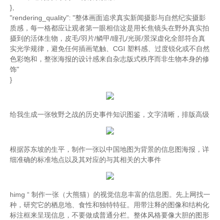
},
"rendering_quality": "整体画面追求真实新闻摄影与自然纪实摄影
质感，每一格都应让观者第一眼相信这是用长焦镜头在野外真实拍
摄到的活体生物，皮毛/羽片/鳞甲/瞳孔/光斑/景深虚化全部符合真
实光学规律，避免任何插画笔触、CGI 塑料感、过度锐化或不自然
色彩饱和，整张海报的设计感来自杂志版式秩序而非生物本身的修
饰"
}
给我生成一张牧野之战的历史事件知识图鉴，文字清晰，排版高级
根据苏东坡的生平，制作一张以中国地图为背景的信息图海报，详
细准确的标准地点以及其对应的与其相关的大事件
himg “ 制作一张（大熊猫）的视觉信息丰富的信息图。先上网找一
种，研究它的栖息地、食性和独特特征。用带注释的图像和结构化
标注框来呈现信息，不要做成普通分栏。整体风格要像大胆的图形