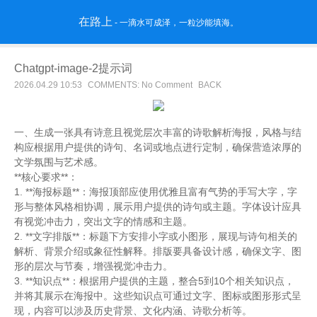
在路上
- 一滴水可成泽，一粒沙能填海。
Chatgpt-image-2提示词
2026.04.29 10:53
COMMENTS: No Comment
BACK
一、生成一张具有诗意且视觉层次丰富的诗歌解析海报，风格与结
构应根据用户提供的诗句、名词或地点进行定制，确保营造浓厚的
文学氛围与艺术感。
**核心要求**：
1. **海报标题**：海报顶部应使用优雅且富有气势的手写大字，字
形与整体风格相协调，展示用户提供的诗句或主题。字体设计应具
有视觉冲击力，突出文字的情感和主题。
2. **文字排版**：标题下方安排小字或小图形，展现与诗句相关的
解析、背景介绍或象征性解释。排版要具备设计感，确保文字、图
形的层次与节奏，增强视觉冲击力。
3. **知识点**：根据用户提供的主题，整合5到10个相关知识点，
并将其展示在海报中。这些知识点可通过文字、图标或图形形式呈
现，内容可以涉及历史背景、文化内涵、诗歌分析等。