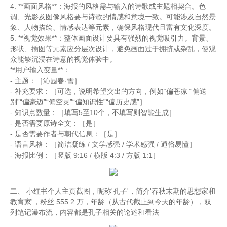
4. **画面风格**：海报的风格需与输入的诗歌或主题相契合。色
调、光影及图像风格要与诗歌的情感和意境一致。可能涉及自然景
象、人物描绘、情感表达等元素，确保风格现代且富有文化深度。
5. **视觉效果**：整体画面设计要具有强烈的视觉吸引力。背景、
形状、插图等元素应分层次设计，避免画面过于拥挤或杂乱，使观
众能够沉浸在诗意的视觉体验中。
**用户输入变量**：
- 主题：［沁园春·雪］
- 补充要求：［可选，说明希望突出的方向，例如“偏苍凉”“偏送
别”“偏豪迈”“偏空灵”“偏知识性”“偏历史感”］
- 知识点数量：［填写5至10个，不填写则智能生成］
- 是否需要原诗全文：［是］
- 是否需要作者与朝代信息：［是］
- 语言风格：［简洁凝练 / 文学感强 / 学术感强 / 通俗易懂］
- 海报比例：［竖版 9:16 / 横版 4:3 / 方版 1:1］
二、 小红书个人主页截图，昵称'孔子'，简介'春秋末期的思想家和
教育家'，粉丝 555.2 万，年龄（从古代截止到今天的年龄），双
列笔记瀑布流，内容都是孔子相关的论述和看法