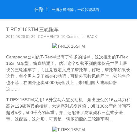
在路上
- 一滴水可成泽，一粒沙能填海。
T-REX 16STM 三轮跑车
2012.08.20 01:39
COMMENTS: 10 Comments
BACK
Campagna公司的T-Rex早已有了许多的报导，这次推出的T-Rex
16STM车型，简直酷毙了。估计这个桀骜不驯的家伙是世界上最
快的三轮跑车了，而且竟被定义成了摩托车，好吧，摩托车如果长
这样，每个男人见了都会心动吧，可惜外形拉风的同时，它的售价
也不菲，在国外还卖50000美金以上，来到祖国大陆再翻倍，
这……
T-REX 16STM采用1.6升宝马六缸发动机，泵出强劲的16匹马力和
高达129磅英尺的扭矩，六速序列式变速箱，0到100公里的时间不
超过5秒，500千克的车重，并且还配备了防滚架和三点式安全
带。这配置，这外形，可真是一辆梦幻般的三轮跑车啊！