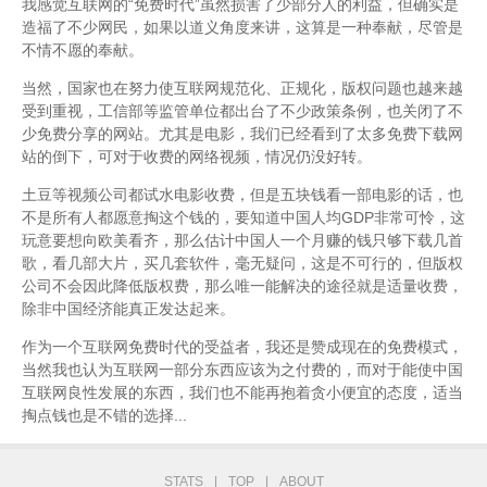
我感觉互联网的“免费时代”虽然损害了少部分人的利益，但确实是
造福了不少网民，如果以道义角度来讲，这算是一种奉献，尽管是
不情不愿的奉献。
当然，国家也在努力使互联网规范化、正规化，版权问题也越来越
受到重视，工信部等监管单位都出台了不少政策条例，也关闭了不
少免费分享的网站。尤其是电影，我们已经看到了太多免费下载网
站的倒下，可对于收费的网络视频，情况仍没好转。
土豆等视频公司都试水电影收费，但是五块钱看一部电影的话，也
不是所有人都愿意掏这个钱的，要知道中国人均GDP非常可怜，这
玩意要想向欧美看齐，那么估计中国人一个月赚的钱只够下载几首
歌，看几部大片，买几套软件，毫无疑问，这是不可行的，但版权
公司不会因此降低版权费，那么唯一能解决的途径就是适量收费，
除非中国经济能真正发达起来。
作为一个互联网免费时代的受益者，我还是赞成现在的免费模式，
当然我也认为互联网一部分东西应该为之付费的，而对于能使中国
互联网良性发展的东西，我们也不能再抱着贪小便宜的态度，适当
掏点钱也是不错的选择...
STATS
|
TOP
|
ABOUT