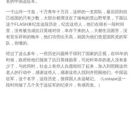
名的中国远征军。
一寸山河一寸血，十万青年十万兵，这样的一支部队，最后回到自
己祖国的只有少数，大部分都湮没在了缅甸的荒山野草里，下面以
这个FLASH来纪念这段历史，纪念这些人，他们在很长一段时间
里，没有被当成抗日英雄对待，幸存下来的人，大都生活困苦，没
有安乐祥和的晚年，他们功劳比天高，就因为他们曾是国民党的军
队，你懂的。
经过了这么多年，一些历史问题终于得到了国家的正视，在05年的
时候，政府给他们颁发了抗日英雄勋章，可此时幸存的老人没有多
少了，与此同时，社会上有些人自愿组织了起来，加入到照顾这些
老人的行动中，感谢这些人，感谢这些人找到并照顾他们。中国远
征军，这个名字，这段历史，值得国人永远铭记。（Lostape这一
段时间做了几个关于远征军的纪录片，有感而发。）