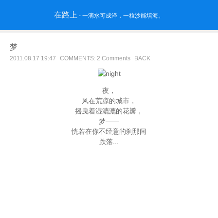
在路上
- 一滴水可成泽，一粒沙能填海。
梦
2011.08.17 19:47
COMMENTS: 2 Comments
BACK
夜，
风在荒凉的城市，
摇曳着湿漉漉的花瓣，
梦——
恍若在你不经意的刹那间
跌落...